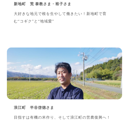
新地町 荒 泰教さま・裕子さま
大好きな地元で根を生やして働きたい！新地町で育
む“コギク”と“地域愛”
浪江町 半谷啓徳さま
目指すは有機の米作り、そして浪江町の営農復興へ！