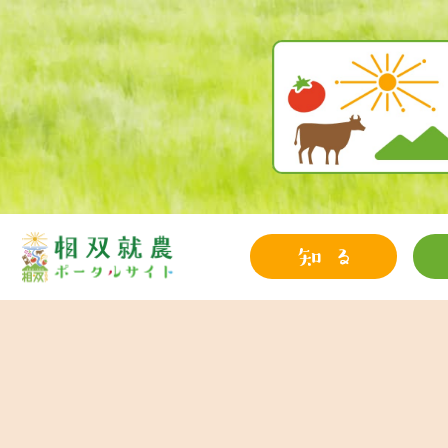
お知らせイベント
相双地域とは？
就農診断
就農までの流れと支援策
先