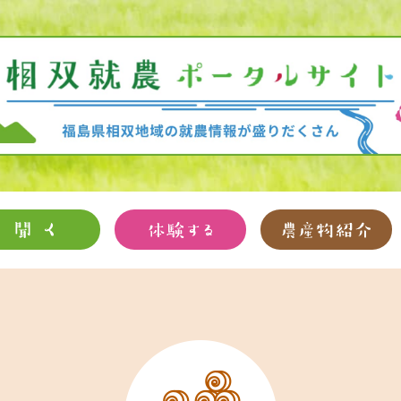
輩インタビュー
よくあるご質問
先輩農家の声
相双地域での短期農業体験
農業ワーキングホリデー
トマト・ミニトマト
トルコギキョウ
ブロッコリー
サツマイモ
カスミソウ
日本なし
タマネギ
イチゴ
ブドウ
コギク
ニラ
ネギ
おすすめ品目と経営指標