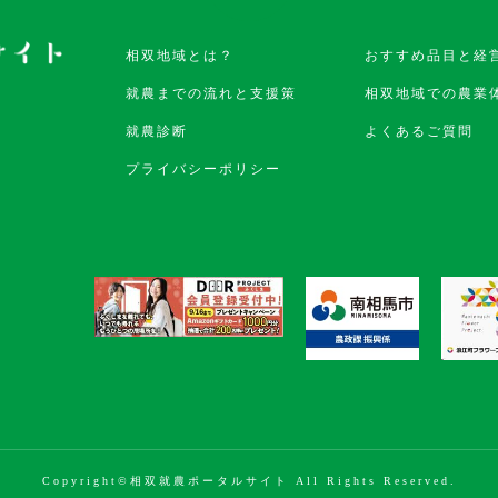
相双地域とは？
おすすめ品目と経
就農までの流れと支援策
相双地域での農業
就農診断
よくあるご質問
プライバシーポリシー
Copyright©相双就農ポータルサイト All Rights Reserved.